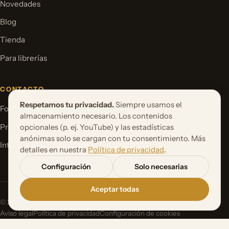
Novedades
Blog
Tienda
Para librerías
CONTACTO
Respetamos tu privacidad.
Siempre usamos el
Formulario de contacto
almacenamiento necesario. Los contenidos
Proponer un proyecto de libro
opcionales (p. ej. YouTube) y las estadísticas
anónimas solo se cargan con tu consentimiento. Más
International Rights
detalles en nuestra
Política de privacidad
.
Configuración
Solo necesarias
Aceptar todas
© 2026 Orbita Media GmbH. Todos los derechos reservados.
Aviso legal
Política de privacidad
Configuración de cookies