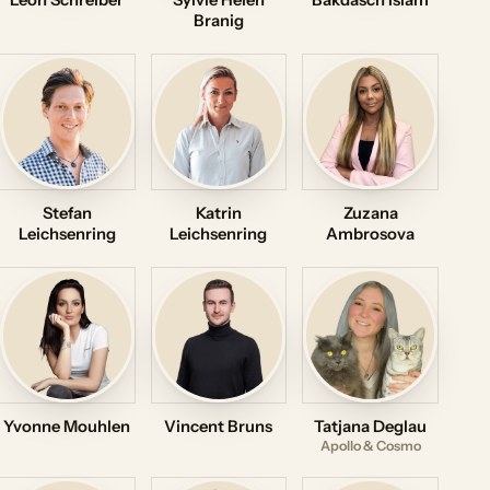
Leon Schreiber
Sylvie Helen
Bakdasch Islam
Branig
Stefan
Katrin
Zuzana
Leichsenring
Leichsenring
Ambrosova
Yvonne Mouhlen
Vincent Bruns
Tatjana Deglau
Apollo & Cosmo