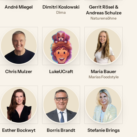
André Miegel
Dimitri Koslowski
Gerrit Rösel &
Dima
Andreas Schulze
Naturensöhne
Chris Mulzer
LukeUCraft
Maria Bauer
Marias Foodstyle
Esther Bockwyt
Borris Brandt
Stefanie Brings