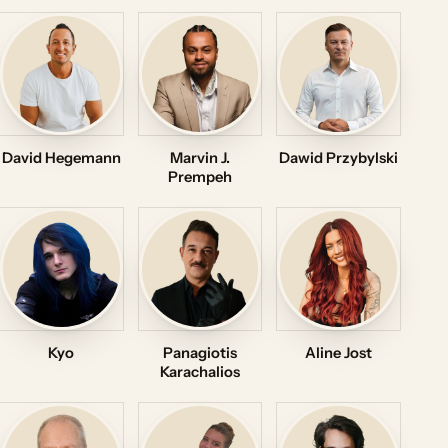
David Hegemann
Marvin J.
Dawid Przybylski
Prempeh
Kyo
Panagiotis
Aline Jost
Karachalios