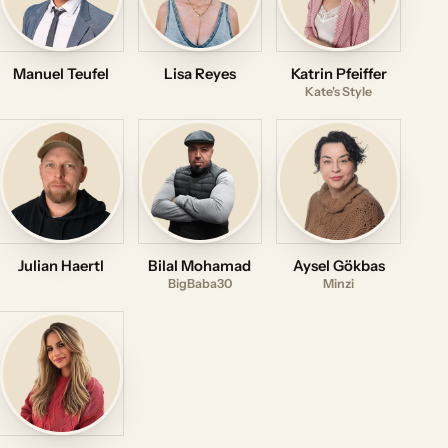
Manuel Teufel
Lisa Reyes
Katrin Pfeiffer
Kate's Style
Julian Haertl
Bilal Mohamad
Aysel Gökbas
BigBaba30
Minzi