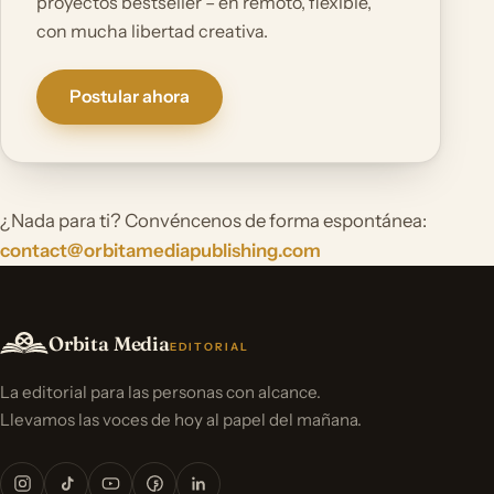
proyectos bestseller – en remoto, flexible,
con mucha libertad creativa.
Postular ahora
¿Nada para ti? Convéncenos de forma espontánea:
contact@orbitamediapublishing.com
Orbita Media
EDITORIAL
La editorial para las personas con alcance.
Llevamos las voces de hoy al papel del mañana.