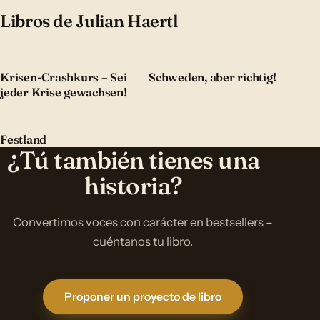
Libros de Julian Haertl
Krisen-Crashkurs – Sei
Schweden, aber richtig!
jeder Krise gewachsen!
Festland
¿Tú también tienes una
historia?
Convertimos voces con carácter en bestsellers –
cuéntanos tu libro.
Proponer un proyecto de libro