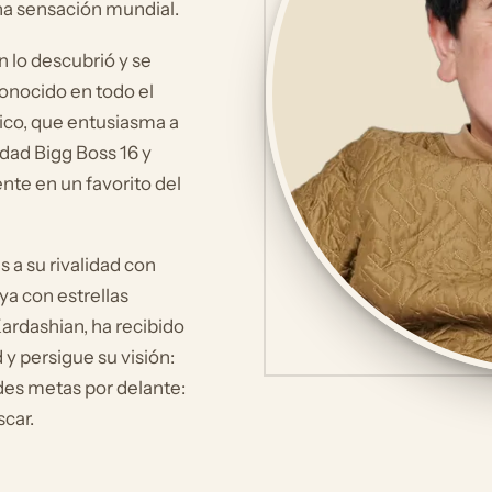
una sensación mundial.
 lo descubrió y se
onocido en todo el
ico, que entusiasma a
idad Bigg Boss 16 y
nte en un favorito del
 a su rivalidad con
ya con estrellas
rdashian, ha recibido
 y persigue su visión:
des metas por delante:
scar.