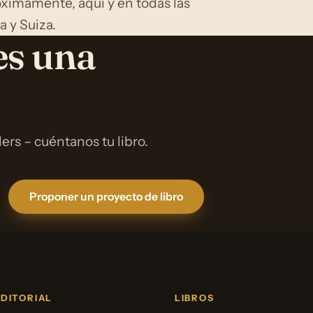
óximamente, aquí y en todas las
a y Suiza.
es una
rs – cuéntanos tu libro.
Proponer un proyecto de libro
EDITORIAL
LIBROS