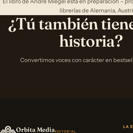
El libro de André Miegel está en preparación – pr
librerías de Alemania, Austri
¿Tú también tien
historia?
Convertimos voces con carácter en bestselle
LA 
Orbita Media
EDITORIAL