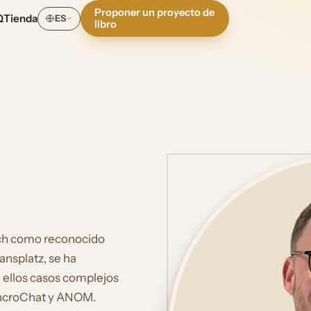
Proponer un proyecto de
Q
Tienda
ES
libro
ich como reconocido
ansplatz, se ha
e ellos casos complejos
EncroChat y ANOM.