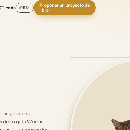
Proponer un proyecto de
Q
Tienda
ES
libro
idas y a veces
ta de su gata Wurmi –
onces, él impone su ley