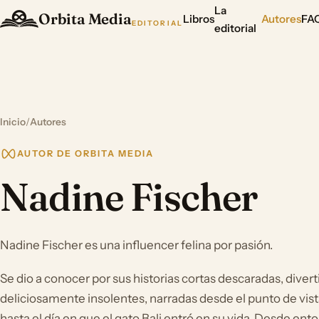
La
Orbita Media
Libros
Autores
FA
EDITORIAL
editorial
Inicio
/
Autores
AUTOR DE ORBITA MEDIA
Nadine Fischer
Nadine Fischer es una influencer felina por pasión.
Se dio a conocer por sus historias cortas descaradas, divert
deliciosamente insolentes, narradas desde el punto de vis
hasta el día en que el gato Bali entró en su vida. Desde ent