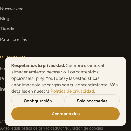
Novedades
Blog
Tienda
Para librerías
CONTACTO
Respetamos tu privacidad.
Siempre usamos el
Formulario de contacto
almacenamiento necesario. Los contenidos
opcionales (p. ej. YouTube) y las estadísticas
Proponer un proyecto de libro
anónimas solo se cargan con tu consentimiento. Más
International Rights
detalles en nuestra
Política de privacidad
.
Configuración
Solo necesarias
Aceptar todas
© 2026 Orbita Media GmbH. Todos los derechos reservados.
Aviso legal
Política de privacidad
Configuración de cookies