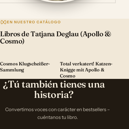
EN NUESTRO CATÁLOGO
Libros de Tatjana Deglau (Apollo &
Cosmo)
Cosmos Klugscheißer-
Total verkatert! Katzen-
Sammlung
Knigge mit Apollo &
Cosmo
¿Tú también tienes una
historia?
Convertimos voces con carácter en bestsellers –
cuéntanos tu libro.