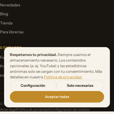
Novedades
Blog
Tienda
Para librerías
CONTACTO
Respetamos tu privacidad.
Siempre usamos el
Formulario de contacto
almacenamiento necesario. Los contenidos
opcionales (p. ej. YouTube) y las estadísticas
Proponer un proyecto de libro
anónimas solo se cargan con tu consentimiento. Más
International Rights
detalles en nuestra
Política de privacidad
.
Configuración
Solo necesarias
Aceptar todas
© 2026 Orbita Media GmbH. Todos los derechos reservados.
Aviso legal
Política de privacidad
Configuración de cookies