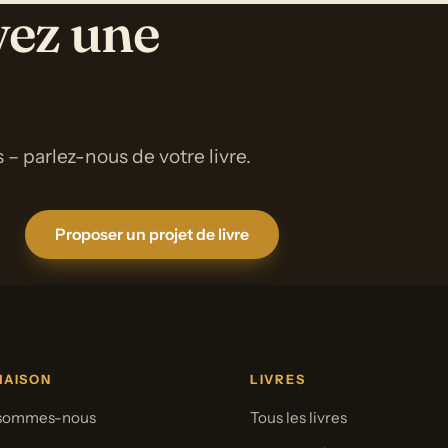
vez une
 – parlez-nous de votre livre.
Proposer un projet de livre
MAISON
LIVRES
 sommes-nous
Tous les livres