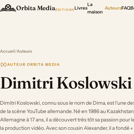
La
Orbita Media
Livres
Auteurs
FAQ
B
ÉDITIONS
maison
Accueil
/
Auteurs
AUTEUR ORBITA MEDIA
Dimitri Koslowski
Dimitri Koslowski, connu sous le nom de Dima, est l'une d
de la scène YouTube allemande. Né en 1986 au Kazakhstan 
Allemagne à 17 ans, il a découvert très tôt sa passion pour le
la production vidéo. Avec son cousin Alexander, il a fondé «