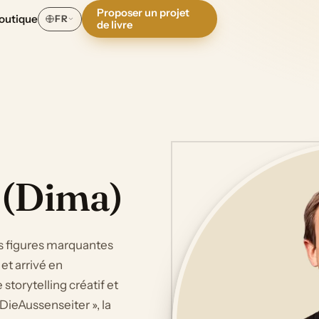
Proposer un projet
outique
FR
de livre
 (Dima)
es figures marquantes
et arrivé en
 storytelling créatif et
 DieAussenseiter », la