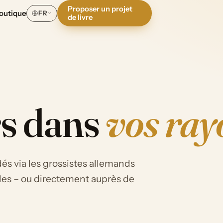
Proposer un projet
outique
FR
de livre
rs dans
vos ray
és via les grossistes allemands
lles – ou directement auprès de