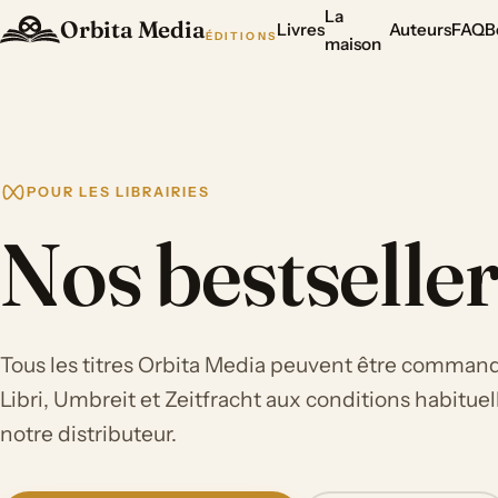
La
Orbita Media
Livres
Auteurs
FAQ
B
ÉDITIONS
maison
POUR LES LIBRAIRIES
Nos bestselle
Tous les titres Orbita Media peuvent être command
Libri, Umbreit et Zeitfracht aux conditions habitue
notre distributeur.