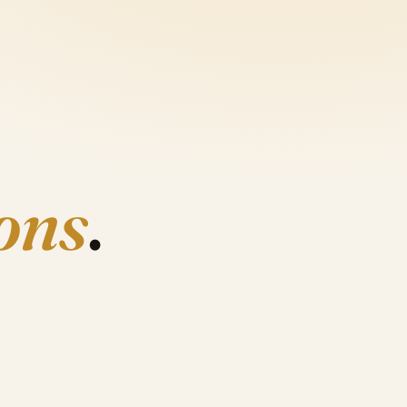
ons
.