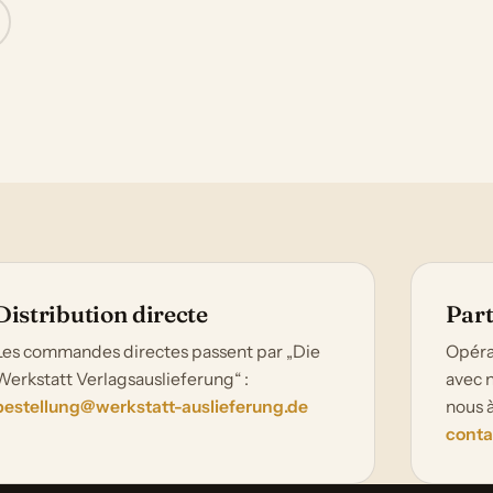
Distribution directe
Part
Les commandes directes passent par „Die
Opéra
Werkstatt Verlagsauslieferung“ :
avec n
bestellung@werkstatt-auslieferung.de
nous 
conta