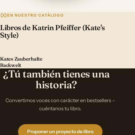
EN NUESTRO CATÁLOGO
Libros de Katrin Pfeiffer (Kate's
Style)
Kates Zauberhafte
Backwelt
¿Tú también tienes una
historia?
Convertimos voces con carácter en bestsellers –
cuéntanos tu libro.
Proponer un proyecto de libro