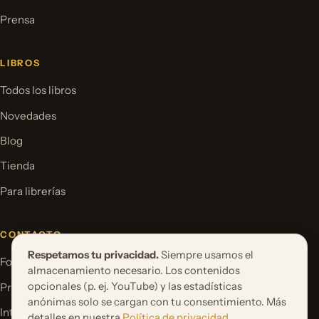
Prensa
LIBROS
Todos los libros
Novedades
Blog
Tienda
Para librerías
CONTACTO
Respetamos tu privacidad.
Siempre usamos el
Formulario de contacto
almacenamiento necesario. Los contenidos
opcionales (p. ej. YouTube) y las estadísticas
Proponer un proyecto de libro
anónimas solo se cargan con tu consentimiento. Más
International Rights
detalles en nuestra
Política de privacidad
.