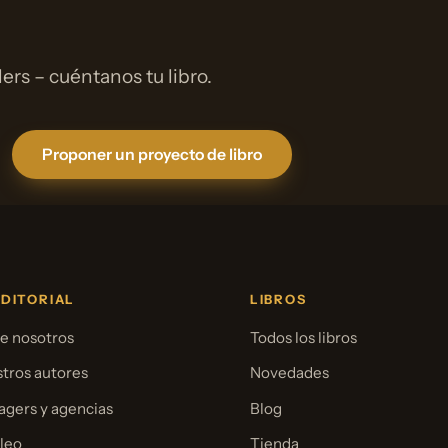
rs – cuéntanos tu libro.
Proponer un proyecto de libro
EDITORIAL
LIBROS
e nosotros
Todos los libros
tros autores
Novedades
gers y agencias
Blog
leo
Tienda