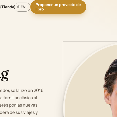
Proponer un proyecto de
Q
Tienda
ES
libro
ng
edor, se lanzó en 2016
 familiar clásica al
erés por las nuevas
dera de sus viajes y