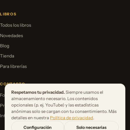
LIBROS
Todos los libros
Novedades
Blog
Tienda
Para librerías
CONTACTO
Respetamos tu privacidad.
Siempre usamos el
Formulario de contacto
almacenamiento necesario. Los contenidos
opcionales (p. ej. YouTube) y las estadísticas
Proponer un proyecto de libro
anónimas solo se cargan con tu consentimiento. Más
International Rights
detalles en nuestra
Política de privacidad
.
Configuración
Solo necesarias