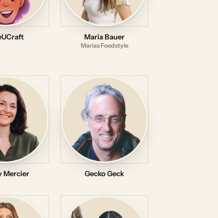
eUCraft
Maria Bauer
Marias Foodstyle
 Mercier
Gecko Geck