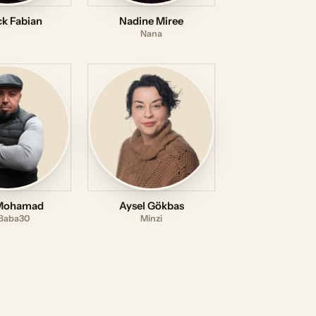
ck Fabian
Nadine Miree
Nana
 Mohamad
Aysel Gökbas
Baba30
Minzi