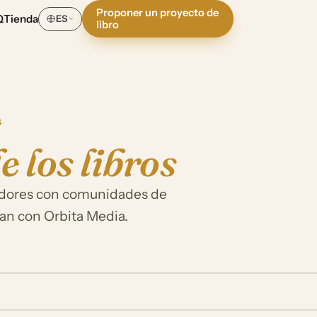
Proponer un proyecto de
Q
Tienda
ES
libro
S
e los libros
eadores con comunidades de
can con Orbita Media.