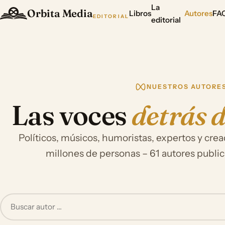
La
Orbita Media
Libros
Autores
FA
EDITORIAL
editorial
NUESTROS AUTORE
Las voces
detrás d
Políticos, músicos, humoristas, expertos y cr
millones de personas – 61 autores publi