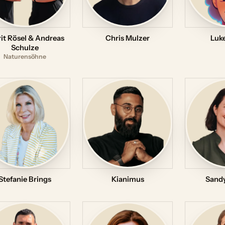
it Rösel & Andreas
Chris Mulzer
Luk
Schulze
Naturensöhne
Stefanie Brings
Kianimus
Sandy