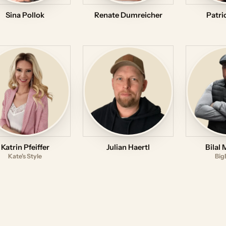
Sina Pollok
Renate Dumreicher
Patri
Katrin Pfeiffer
Julian Haertl
Bilal
Kate's Style
Big