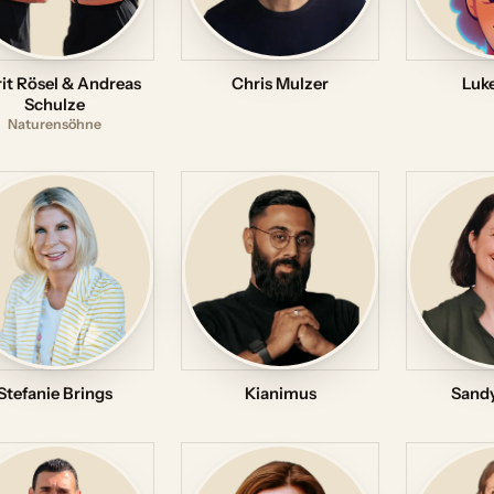
it Rösel & Andreas
Chris Mulzer
Luk
Schulze
Naturensöhne
Stefanie Brings
Kianimus
Sandy