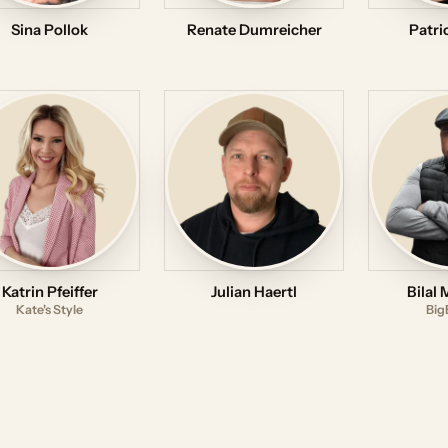
Sina Pollok
Renate Dumreicher
Patri
Katrin Pfeiffer
Julian Haertl
Bilal
Kate's Style
Big