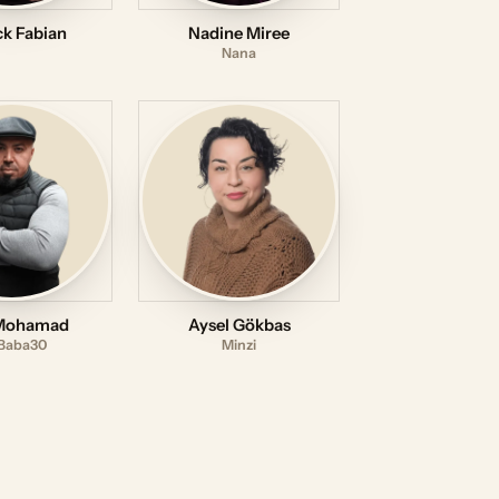
ck Fabian
Nadine Miree
Nana
 Mohamad
Aysel Gökbas
Baba30
Minzi