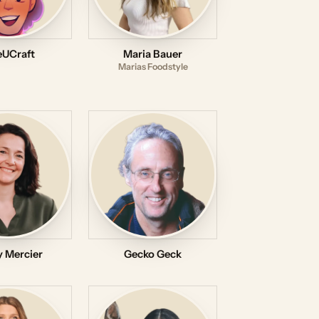
eUCraft
Maria Bauer
Marias Foodstyle
 Mercier
Gecko Geck