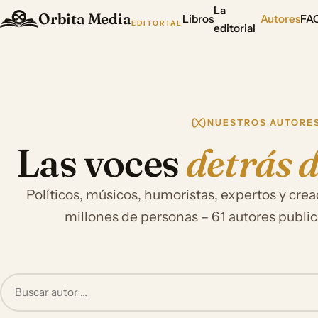
La
Orbita Media
Libros
Autores
FA
EDITORIAL
editorial
NUESTROS AUTORE
Las voces
detrás d
Políticos, músicos, humoristas, expertos y cr
millones de personas – 61 autores publi