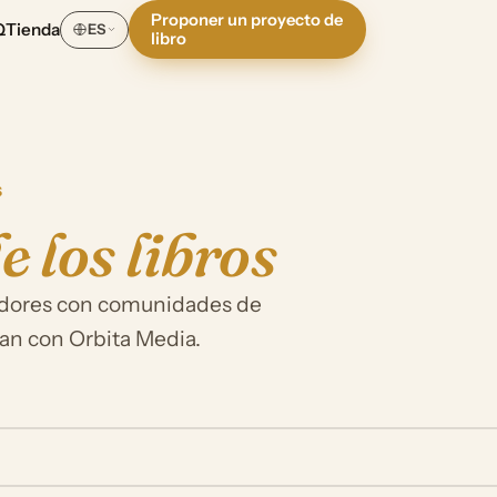
Proponer un proyecto de
Q
Tienda
ES
libro
S
e los libros
eadores con comunidades de
can con Orbita Media.