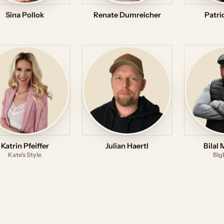
Sina Pollok
Renate Dumreicher
Patri
Katrin Pfeiffer
Julian Haertl
Bilal
Kate's Style
Big