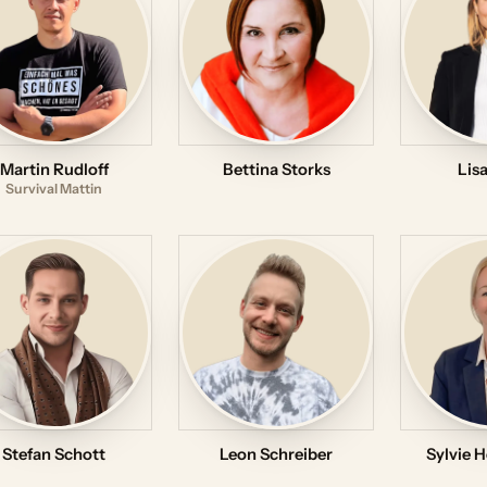
Martin Rudloff
Bettina Storks
Lis
Survival Mattin
Stefan Schott
Leon Schreiber
Sylvie H