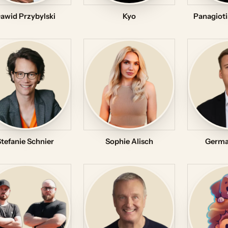
awid Przybylski
Kyo
Panagioti
Stefanie Schnier
Sophie Alisch
Germa