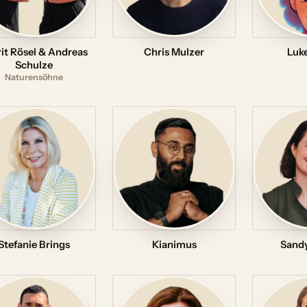
it Rösel & Andreas
Chris Mulzer
Luk
Schulze
Naturensöhne
Stefanie Brings
Kianimus
Sandy