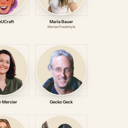
eUCraft
Maria Bauer
Marias Foodstyle
 Mercier
Gecko Geck