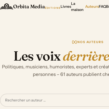
La
Orbita Media
Livres
Auteurs
FAQ
B
ÉDITIONS
maison
NOS AUTEURS
Les voix
derrière
Politiques, musiciens, humoristes, experts et créat
personnes – 61 auteurs publient ch