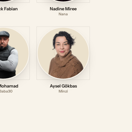
ck Fabian
Nadine Miree
Nana
 Mohamad
Aysel Gökbas
Baba30
Minzi