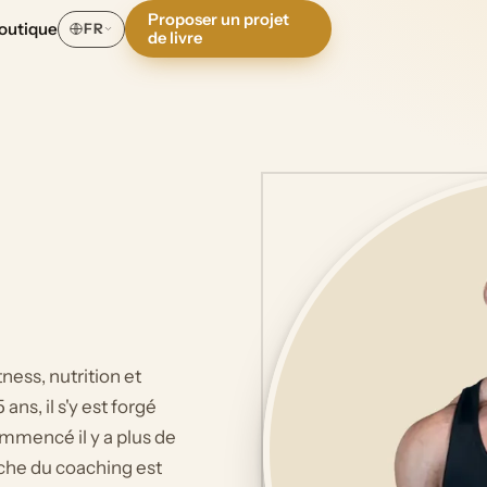
Proposer un projet
outique
FR
de livre
ness, nutrition et
ns, il s'y est forgé
mmencé il y a plus de
oche du coaching est