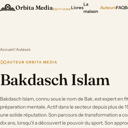
La
Orbita Media
Livres
Auteurs
FAQ
B
ÉDITIONS
maison
Accueil
/
Auteurs
AUTEUR ORBITA MEDIA
Bakdasch Islam
Bakdasch Islam, connu sous le nom de Bak, est expert en fit
préparation mentale. Actif dans le secteur depuis plus de 15 a
une solide réputation. Son parcours de transformation a co
dix ans, lorsqu'il a découvert le pouvoir du sport. Son appr