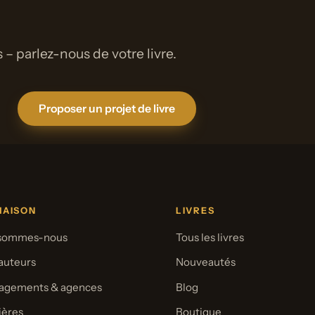
 – parlez-nous de votre livre.
Proposer un projet de livre
MAISON
LIVRES
 sommes-nous
Tous les livres
auteurs
Nouveautés
agements & agences
Blog
ières
Boutique