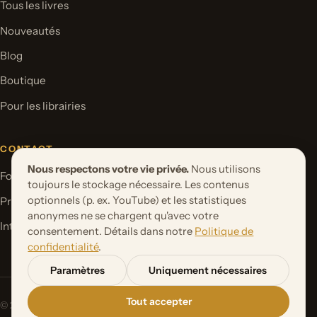
Tous les livres
Nouveautés
Blog
Boutique
Pour les librairies
CONTACT
Nous respectons votre vie privée.
Nous utilisons
Formulaire de contact
toujours le stockage nécessaire. Les contenus
optionnels (p. ex. YouTube) et les statistiques
Proposer un projet de livre
anonymes ne se chargent qu'avec votre
International Rights
consentement. Détails dans notre
Politique de
confidentialité
.
Paramètres
Uniquement nécessaires
Tout accepter
© 2026 Orbita Media GmbH. Tous droits réservés.