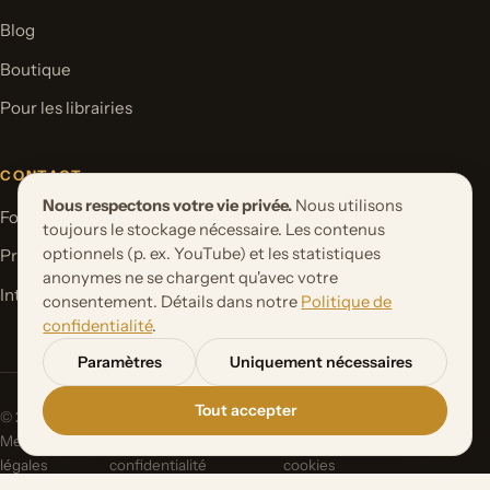
Blog
Boutique
Pour les librairies
CONTACT
Nous respectons votre vie privée.
Nous utilisons
Formulaire de contact
toujours le stockage nécessaire. Les contenus
optionnels (p. ex. YouTube) et les statistiques
Proposer un projet de livre
anonymes ne se chargent qu'avec votre
International Rights
consentement. Détails dans notre
Politique de
confidentialité
.
Paramètres
Uniquement nécessaires
Tout accepter
© 2026 Orbita Media GmbH. Tous droits réservés.
Mentions
Politique de
Paramètres des
légales
confidentialité
cookies