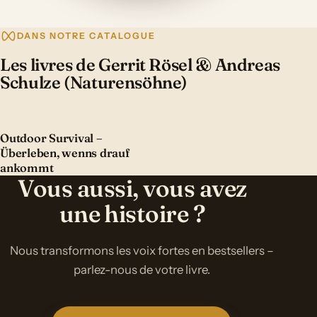
DANS NOTRE CATALOGUE
Les livres de Gerrit Rösel & Andreas
Schulze (Naturensöhne)
Outdoor Survival –
Überleben, wenns drauf
ankommt
Vous aussi, vous avez
une histoire ?
Nous transformons les voix fortes en bestsellers –
parlez-nous de votre livre.