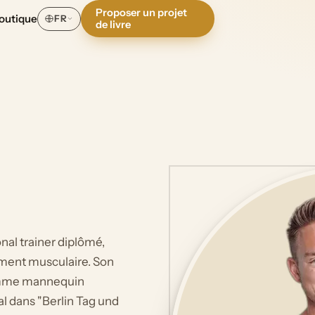
Proposer un projet
outique
FR
de livre
onal trainer diplômé,
ement musculaire. Son
comme mannequin
al dans "Berlin Tag und