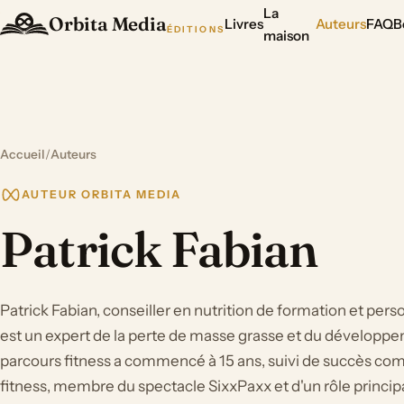
La
Orbita Media
Livres
Auteurs
FAQ
B
ÉDITIONS
maison
Accueil
/
Auteurs
AUTEUR ORBITA MEDIA
Patrick Fabian
Patrick Fabian, conseiller en nutrition de formation et pers
est un expert de la perte de masse grasse et du développ
parcours fitness a commencé à 15 ans, suivi de succès 
fitness, membre du spectacle SixxPaxx et d'un rôle princip