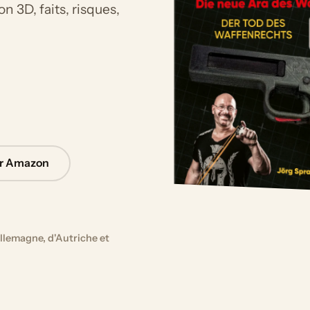
 3D, faits, risques,
ur Amazon
llemagne, d'Autriche et