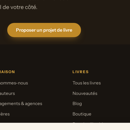
de votre côté.
Proposer un projet de livre
MAISON
LIVRES
 sommes-nous
Tous les livres
auteurs
Nouveautés
agements & agences
Blog
ières
Boutique
se
Pour les librairies