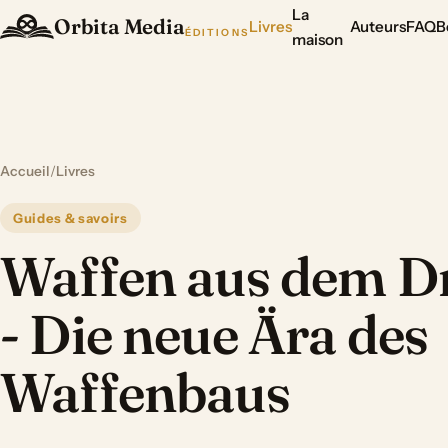
La
Orbita Media
Livres
Auteurs
FAQ
B
ÉDITIONS
maison
Accueil
/
Livres
Guides & savoirs
Waffen aus dem D
- Die neue Ära des
Waffenbaus