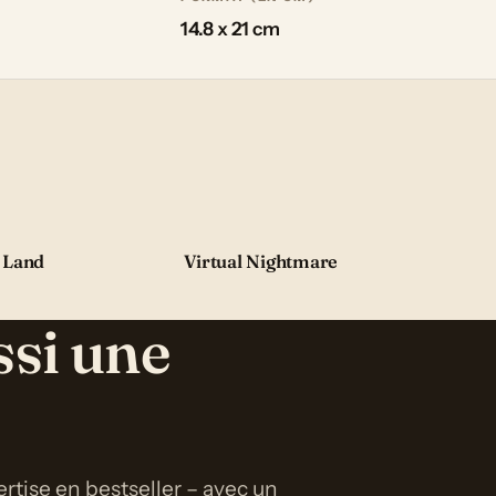
14.8 x 21 cm
 Land
Virtual Nightmare
ssi une
rtise en bestseller – avec un