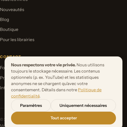
Nouveautés
Blog
Boutique
Pour les librairies
CONTACT
Nous respectons votre vie privée.
Nous utilisons
Formulaire de contact
toujours le stockage nécessaire. Les contenus
optionnels (p. ex. YouTube) et les statistiques
Proposer un projet de livre
anonymes ne se chargent qu'avec votre
International Rights
consentement. Détails dans notre
Politique de
confidentialité
.
Paramètres
Uniquement nécessaires
Tout accepter
© 2026 Orbita Media GmbH. Tous droits réservés.
Mentions
Politique de
Paramètres des