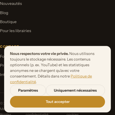
Nouveautés
Blog
Boutique
Pour les librairies
CONTACT
Nous respectons votre vie privée.
Nous utilisons
Formulaire de contact
toujours le stockage nécessaire. Les contenus
optionnels (p. ex. YouTube) et les statistiques
Proposer un projet de livre
anonymes ne se chargent qu'avec votre
International Rights
consentement. Détails dans notre
Politique de
confidentialité
.
Paramètres
Uniquement nécessaires
Tout accepter
© 2026 Orbita Media GmbH. Tous droits réservés.
Mentions
Politique de
Paramètres des
légales
confidentialité
cookies