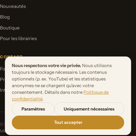
Nouveautés
Blog
Boutique
Pour les librairies
CONTACT
Nous respectons votre vie privée.
Nous utilisons
Formulaire de contact
toujours le stockage nécessaire. Les contenus
optionnels (p. ex. YouTube) et les statistiques
Proposer un projet de livre
anonymes ne se chargent qu'avec votre
International Rights
consentement. Détails dans notre
Politique de
confidentialité
.
Paramètres
Uniquement nécessaires
Tout accepter
© 2026 Orbita Media GmbH. Tous droits réservés.
Mentions
Politique de
Paramètres des