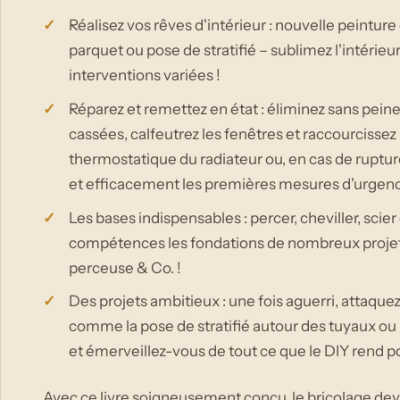
Réalisez vos rêves d'intérieur : nouvelle peinture
parquet ou pose de stratifié – sublimez l'intérie
interventions variées !
Réparez et remettez en état : éliminez sans peine 
cassées, calfeutrez les fenêtres et raccourcissez
thermostatique du radiateur ou, en cas de ruptu
et efficacement les premières mesures d'urgenc
Les bases indispensables : percer, cheviller, scie
compétences les fondations de nombreux projets 
perceuse & Co. !
Des projets ambitieux : une fois aguerri, attaqu
comme la pose de stratifié autour des tuyaux ou l
et émerveillez-vous de tout ce que le DIY rend po
Avec ce livre soigneusement conçu, le bricolage dev