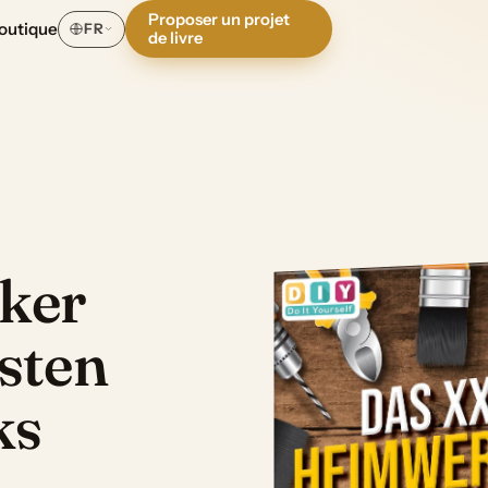
Proposer un projet
outique
FR
de livre
ker
sten
ks