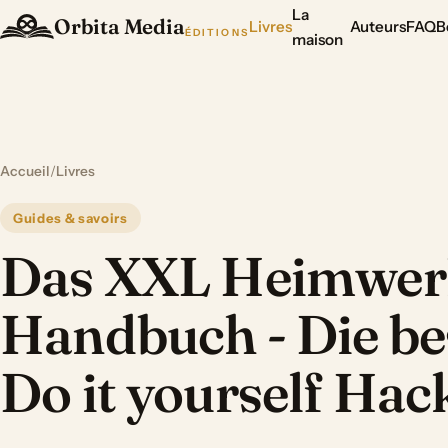
La
Orbita Media
Livres
Auteurs
FAQ
B
ÉDITIONS
maison
Accueil
/
Livres
Guides & savoirs
Das XXL Heimwer
Handbuch - Die be
Do it yourself Hac