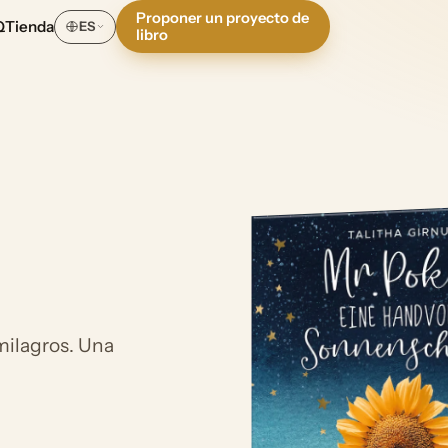
Proponer un proyecto de
Q
Tienda
ES
libro
milagros. Una