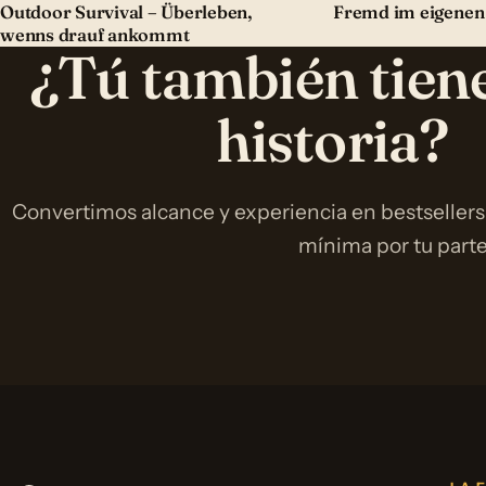
Outdoor Survival – Überleben,
Fremd im eigenen
wenns drauf ankommt
¿Tú también tien
historia?
Convertimos alcance y experiencia en bestsellers
mínima por tu parte