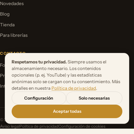
Novedades
Blog
Tienda
Para librerías
CONTACTO
Respetamos tu privacidad.
Siempre usamos el
Formulario de contacto
almacenamiento necesario. Los contenidos
opcionales (p. ej. YouTube) y las estadísticas
Proponer un proyecto de libro
anónimas solo se cargan con tu consentimiento. Más
International Rights
detalles en nuestra
Política de privacidad
.
Configuración
Solo necesarias
Aceptar todas
© 2026 Orbita Media GmbH. Todos los derechos reservados.
Aviso legal
Política de privacidad
Configuración de cookies