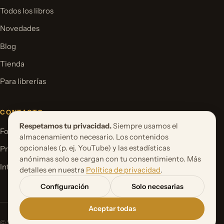
Todos los libros
Novedades
Blog
Tienda
Para librerías
CONTACTO
Respetamos tu privacidad.
Siempre usamos el
Formulario de contacto
almacenamiento necesario. Los contenidos
opcionales (p. ej. YouTube) y las estadísticas
Proponer un proyecto de libro
anónimas solo se cargan con tu consentimiento. Más
International Rights
detalles en nuestra
Política de privacidad
.
Configuración
Solo necesarias
Aceptar todas
© 2026 Orbita Media GmbH. Todos los derechos reservados.