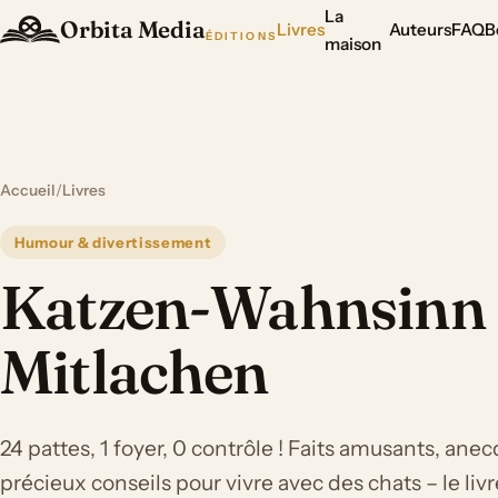
La
Orbita Media
Livres
Auteurs
FAQ
B
ÉDITIONS
maison
Accueil
/
Livres
Humour & divertissement
Katzen-Wahnsinn
Mitlachen
24 pattes, 1 foyer, 0 contrôle ! Faits amusants, ane
précieux conseils pour vivre avec des chats – le l