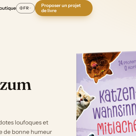
Proposer un projet
outique
FR
de livre
 zum
cdotes loufoques et
ivre de bonne humeur