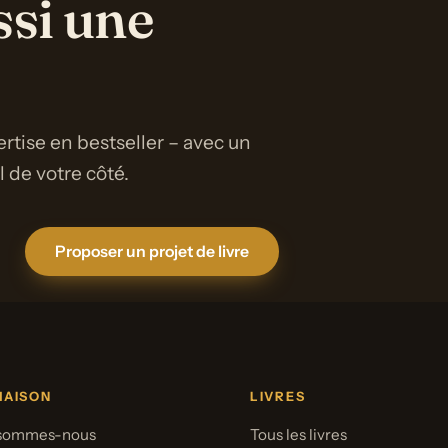
ssi une
rtise en bestseller – avec un
de votre côté.
Proposer un projet de livre
MAISON
LIVRES
 sommes-nous
Tous les livres