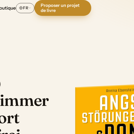
Proposer un projet
outique
FR
de livre
&
r immer
ort