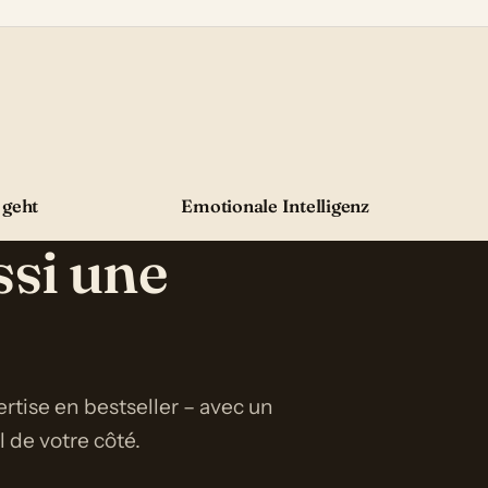
 geht
Emotionale Intelligenz
ssi une
rtise en bestseller – avec un
de votre côté.