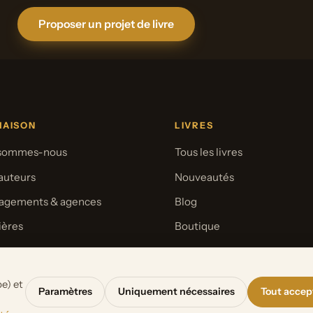
Proposer un projet de livre
MAISON
LIVRES
 sommes-nous
Tous les livres
auteurs
Nouveautés
agements & agences
Blog
ières
Boutique
se
Pour les librairies
e) et
Paramètres
Uniquement nécessaires
Tout accep