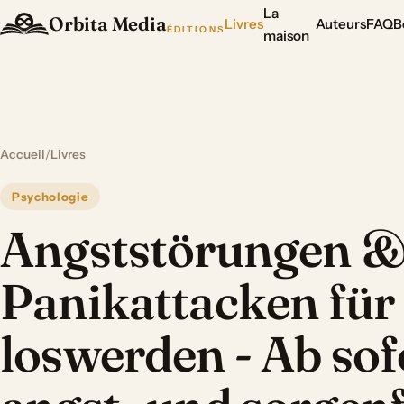
La
Orbita Media
Livres
Auteurs
FAQ
B
ÉDITIONS
maison
Accueil
/
Livres
Psychologie
Angststörungen 
Panikattacken fü
loswerden - Ab sof