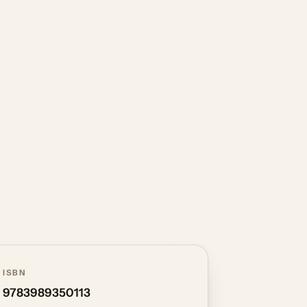
ISBN
9783989350113