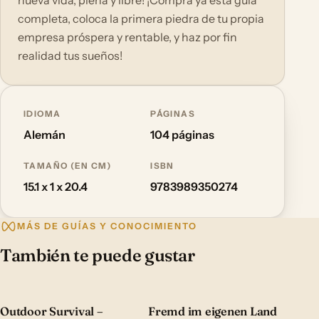
nueva vida, plena y libre! ¡Compra ya esta guía
completa, coloca la primera piedra de tu propia
empresa próspera y rentable, y haz por fin
realidad tus sueños!
IDIOMA
PÁGINAS
Alemán
104 páginas
TAMAÑO (EN CM)
ISBN
15.1 x 1 x 20.4
9783989350274
MÁS DE GUÍAS Y CONOCIMIENTO
También te puede gustar
Outdoor Survival –
Fremd im eigenen Land