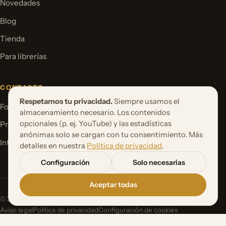
Novedades
Blog
Tienda
Para librerías
CONTACTO
Respetamos tu privacidad.
Siempre usamos el
Formulario de contacto
almacenamiento necesario. Los contenidos
opcionales (p. ej. YouTube) y las estadísticas
Proponer un proyecto de libro
anónimas solo se cargan con tu consentimiento. Más
International Rights
detalles en nuestra
Política de privacidad
.
Configuración
Solo necesarias
Aceptar todas
© 2026 Orbita Media GmbH. Todos los derechos reservados.
Aviso legal
Política de privacidad
Configuración de cookies