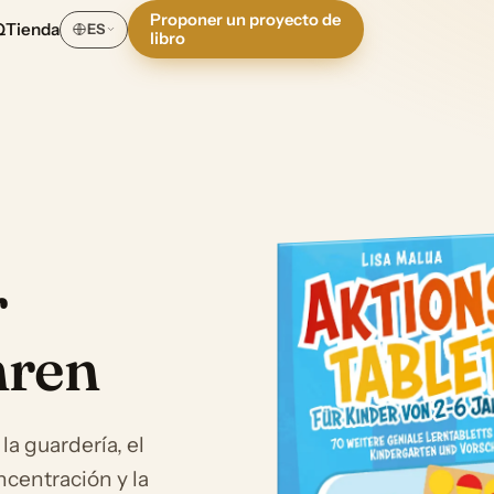
Proponer un proyecto de
Q
Tienda
ES
libro
r
hren
a guardería, el
ncentración y la