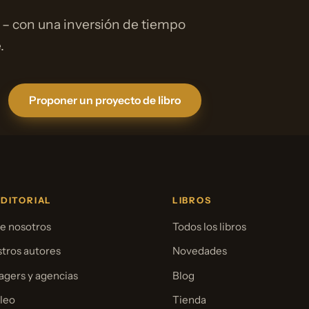
 – con una inversión de tiempo
.
Proponer un proyecto de libro
EDITORIAL
LIBROS
e nosotros
Todos los libros
tros autores
Novedades
gers y agencias
Blog
leo
Tienda