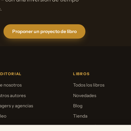
.
Proponer un proyecto de libro
EDITORIAL
LIBROS
e nosotros
Todos los libros
tros autores
Novedades
gers y agencias
Blog
leo
Tienda
sa
Para librerías