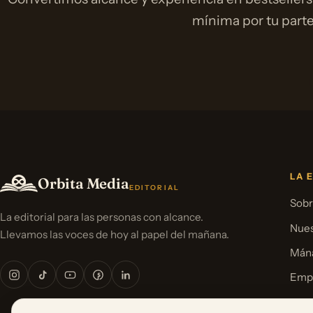
mínima por tu parte
LA 
Orbita Media
EDITORIAL
Sobr
La editorial para las personas con alcance.
Nues
Llevamos las voces de hoy al papel del mañana.
Mána
Emp
Pren