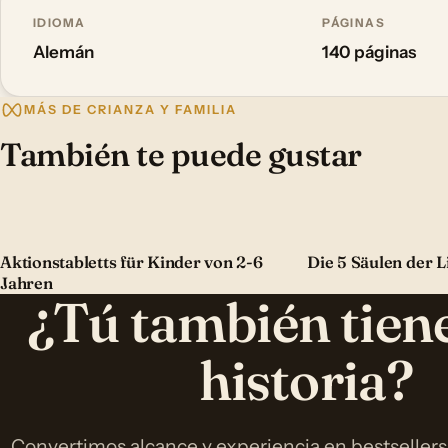
IDIOMA
PÁGINAS
Alemán
140 páginas
MÁS DE CRIANZA Y FAMILIA
También te puede gustar
Aktionstabletts für Kinder von 2-6
Die 5 Säulen der L
Jahren
¿Tú también tien
historia?
Convertimos alcance y experiencia en bestsellers