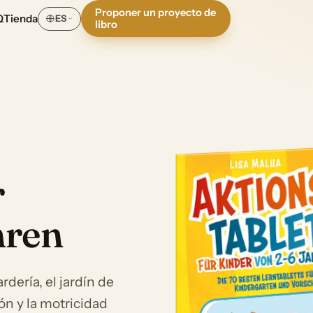
Proponer un proyecto de
Q
Tienda
ES
libro
r
hren
dería, el jardín de
ón y la motricidad