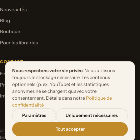
Nouveautés
Blog
Boutique
Pour les librairies
CONTACT
Nous respectons votre vie privée.
Nous utilisons
Formulaire de contact
toujours le stockage nécessaire. Les contenus
optionnels (p. ex. YouTube) et les statistiques
Proposer un projet de livre
anonymes ne se chargent qu'avec votre
International Rights
consentement. Détails dans notre
Politique de
confidentialité
.
Paramètres
Uniquement nécessaires
Tout accepter
© 2026 Orbita Media GmbH. Tous droits réservés.
Mentions
Politique de
Paramètres des