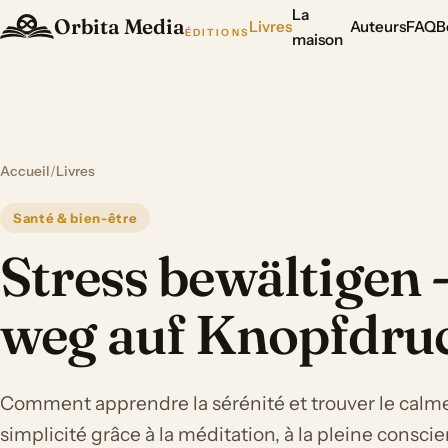
La
Orbita Media
Livres
Auteurs
FAQ
B
ÉDITIONS
maison
Accueil
/
Livres
Santé & bien-être
Stress bewältigen -
weg auf Knopfdru
Comment apprendre la sérénité et trouver le calme
simplicité grâce à la méditation, à la pleine consci