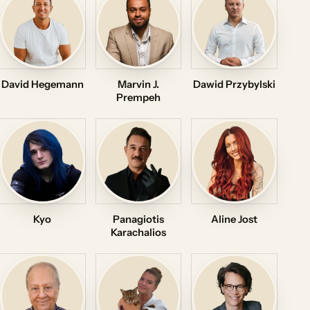
David Hegemann
Marvin J.
Dawid Przybylski
Prempeh
Kyo
Panagiotis
Aline Jost
Karachalios