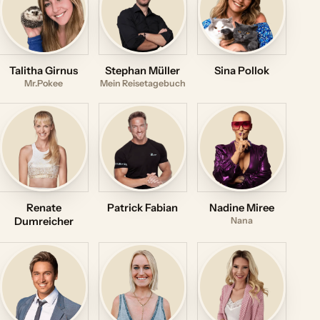
Talitha Girnus
Stephan Müller
Sina Pollok
Mr.Pokee
Mein Reisetagebuch
Renate
Patrick Fabian
Nadine Miree
Dumreicher
Nana