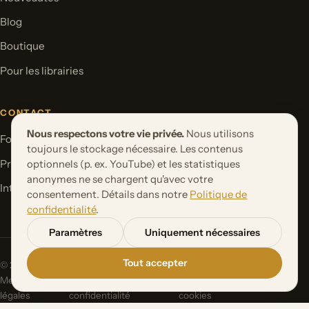
Blog
Boutique
Pour les librairies
CONTACT
Nous respectons votre vie privée.
Nous utilisons
Formulaire de contact
toujours le stockage nécessaire. Les contenus
Proposer un projet de livre
optionnels (p. ex. YouTube) et les statistiques
anonymes ne se chargent qu'avec votre
International Rights
consentement. Détails dans notre
Politique de
confidentialité
.
Paramètres
Uniquement nécessaires
Tout accepter
© 2026 Orbita Media GmbH. Tous droits réservés.
Mentions
Politique de
Paramètres des
légales
confidentialité
cookies