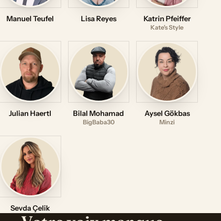
Manuel Teufel
Lisa Reyes
Katrin Pfeiffer
Kate's Style
Julian Haertl
Bilal Mohamad
Aysel Gökbas
BigBaba30
Minzi
Sevda Çelik