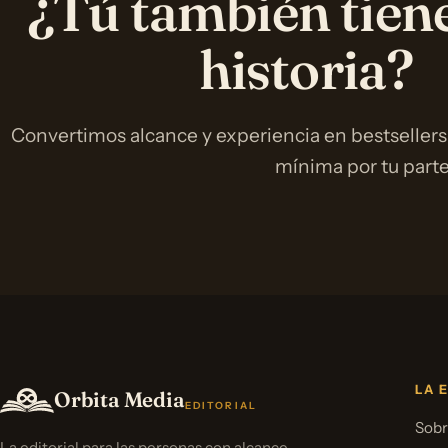
¿Tú también tien
historia?
Convertimos alcance y experiencia en bestsellers
mínima por tu parte
LA 
Orbita Media
EDITORIAL
Sobr
La editorial para las personas con alcance.