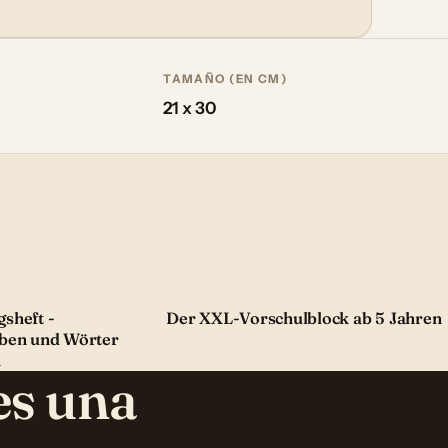
TAMAÑO (EN CM)
21 x 30
sheft -
Der XXL-Vorschulblock ab 5 Jahren
iben und Wörter
n
es una