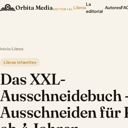
La
Orbita Media
Libros
Autores
FA
EDITORIAL
editorial
Inicio
/
Libros
Libros infantiles
Das XXL-
Ausschneidebuch 
Ausschneiden für 