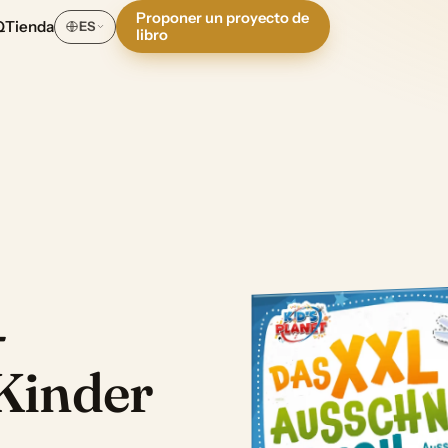
Proponer un proyecto de
Q
Tienda
ES
libro
-
Kinder