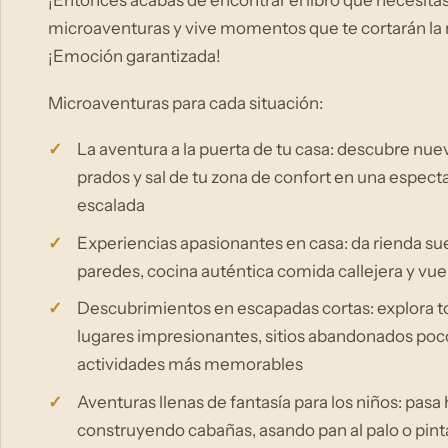
¡Entonces acabas de encontrar el libro que necesitas!
microaventuras y vive momentos que te cortarán la 
¡Emoción garantizada!
Microaventuras para cada situación:
La aventura a la puerta de tu casa: descubre nue
prados y sal de tu zona de confort en una especta
escalada
Experiencias apasionantes en casa: da rienda suel
paredes, cocina auténtica comida callejera y vue
Descubrimientos en escapadas cortas: explora to
lugares impresionantes, sitios abandonados poc
actividades más memorables
Aventuras llenas de fantasía para los niños: pas
construyendo cabañas, asando pan al palo o pin