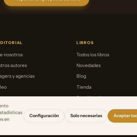
EDITORIAL
LIBROS
e nosotros
Todos los libros
tros autores
Novedades
gers y agencias
Blog
leo
Tienda
sa
Para librerías
ento
stadísticas
Configuración
Solo necesarias
Aceptar to
es en
Aviso le