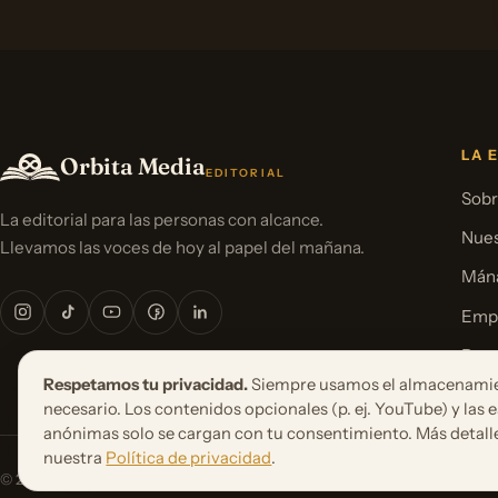
LA 
Orbita Media
EDITORIAL
Sobr
La editorial para las personas con alcance.
Nues
Llevamos las voces de hoy al papel del mañana.
Mána
Emp
Pren
Respetamos tu privacidad.
Siempre usamos el almacenami
necesario. Los contenidos opcionales (p. ej. YouTube) y las e
anónimas solo se cargan con tu consentimiento. Más detall
nuestra
Política de privacidad
.
© 2026 Orbita Media GmbH. Todos los derechos reservados.