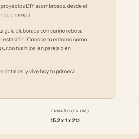
 proyectos DIY asombrosos, desde el
ión de champú
ta guía elaborada con cariño rebosa
ier estación. ¡Conoce tu entorno como
, con tus hijos, en pareja o en
 detalles, y vive hoy tu primera
TAMAÑO (EN CM)
15.2 x 1 x 21.1