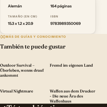
Alemán
164 páginas
TAMAÑO (EN CM)
ISBN
15.3 x 1.2 x 20.9
9783989350069
MÁS DE GUÍAS Y CONOCIMIENTO
También te puede gustar
Outdoor Survival –
Fremd im eigenen Land
Überleben, wenns drauf
ankommt
Virtual Nightmare
Waffen aus dem Drucker
- Die neue Ära des
Waffenbaus