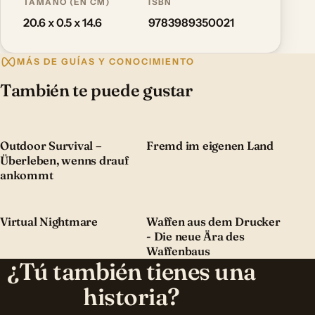
TAMAÑO (EN CM)
ISBN
20.6 x 0.5 x 14.6
9783989350021
MÁS DE GUÍAS Y CONOCIMIENTO
También te puede gustar
Outdoor Survival –
Fremd im eigenen Land
Überleben, wenns drauf
ankommt
Virtual Nightmare
Waffen aus dem Drucker
- Die neue Ära des
Waffenbaus
¿Tú también tienes una
historia?