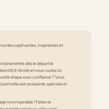
 courtes captivantes, inspirantes et
s
z transmettre dès le départ le
ientôt à l'école et vous voulez lui
ouvelle étape avec confiance ? Vous
point elle est ravissante, spéciale et
age incomparable ! Faites la
nt un point commun : elles sont