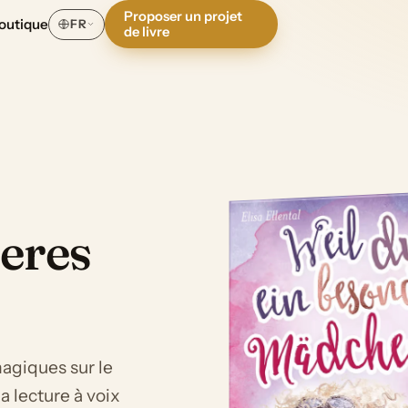
Proposer un projet
outique
FR
de livre
deres
magiques sur le
la lecture à voix