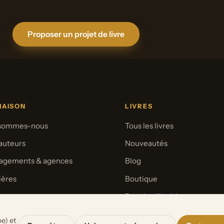
Proposer un projet de livre
MAISON
LIVRES
 sommes-nous
Tous les livres
auteurs
Nouveautés
agements & agences
Blog
ières
Boutique
se
Pour les librairies
e) et