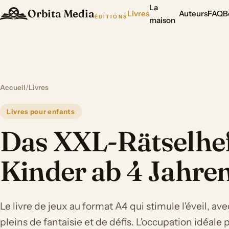
La
Orbita Media
Livres
Auteurs
FAQ
B
ÉDITIONS
maison
Accueil
/
Livres
Livres pour enfants
Das XXL-Rätselhef
Kinder ab 4 Jahre
Le livre de jeux au format A4 qui stimule l'éveil, av
pleins de fantaisie et de défis. L'occupation idéale 