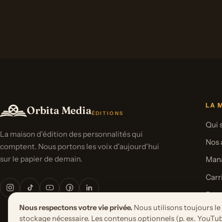
LA 
Orbita Media
ÉDITIONS
Qui
La maison d'édition des personnalités qui
Nos 
comptent. Nous portons les voix d'aujourd'hui
sur le papier de demain.
Man
Carr
Pres
Nous respectons votre vie privée.
Nous utilisons toujours le
stockage nécessaire. Les contenus optionnels (p. ex. YouTub