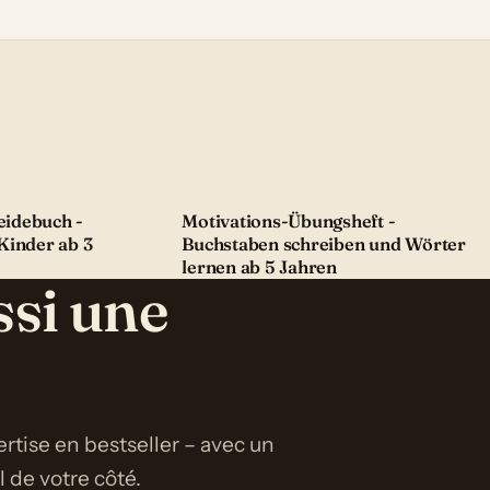
idebuch -
Motivations-Übungsheft -
Kinder ab 3
Buchstaben schreiben und Wörter
lernen ab 5 Jahren
ssi une
rtise en bestseller – avec un
de votre côté.