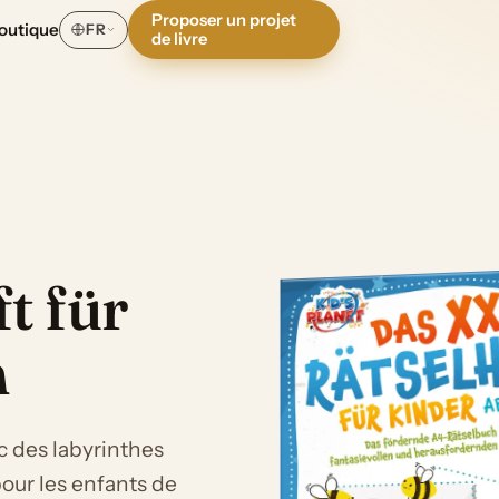
Proposer un projet
outique
FR
de livre
t für
n
ec des labyrinthes
pour les enfants de