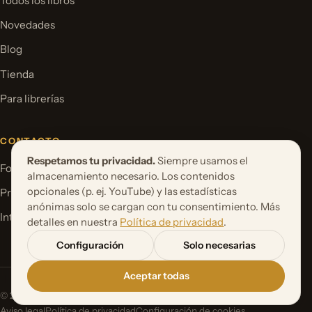
Todos los libros
Novedades
Blog
Tienda
Para librerías
CONTACTO
Respetamos tu privacidad.
Siempre usamos el
Formulario de contacto
almacenamiento necesario. Los contenidos
opcionales (p. ej. YouTube) y las estadísticas
Proponer un proyecto de libro
anónimas solo se cargan con tu consentimiento. Más
International Rights
detalles en nuestra
Política de privacidad
.
Configuración
Solo necesarias
Aceptar todas
© 2026 Orbita Media GmbH. Todos los derechos reservados.
Aviso legal
Política de privacidad
Configuración de cookies