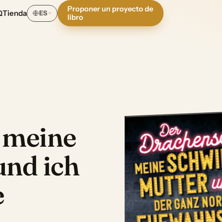
Proponer un proyecto de
Q
Tienda
ES
libro
 meine
und ich
e