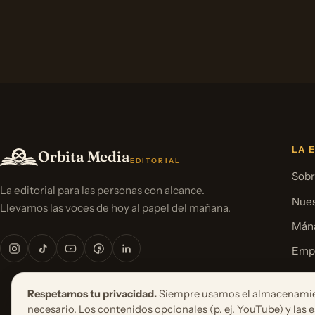
LA 
Orbita Media
EDITORIAL
Sobr
La editorial para las personas con alcance.
Nues
Llevamos las voces de hoy al papel del mañana.
Mána
Emp
Pren
Respetamos tu privacidad.
Siempre usamos el almacenami
necesario. Los contenidos opcionales (p. ej. YouTube) y las e