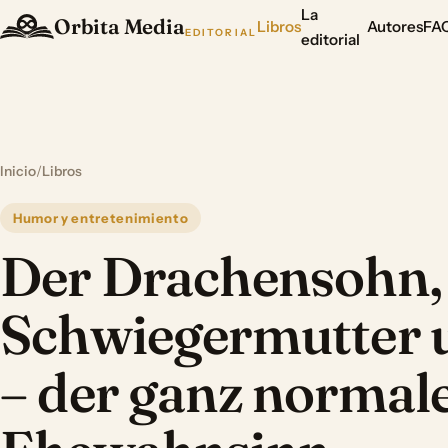
La
Orbita Media
Libros
Autores
FA
EDITORIAL
editorial
Inicio
/
Libros
Humor y entretenimiento
Der Drachensohn,
Schwiegermutter 
– der ganz normal