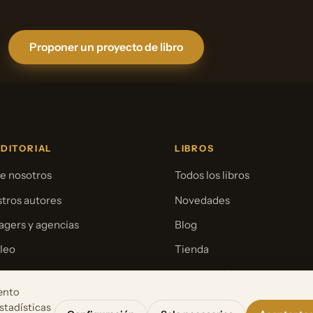
Proponer un proyecto de libro
EDITORIAL
LIBROS
e nosotros
Todos los libros
tros autores
Novedades
gers y agencias
Blog
leo
Tienda
sa
Para librerías
ento
stadísticas