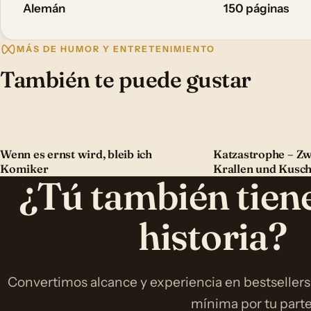
Alemán
150 páginas
MÁS DE HUMOR Y ENTRETENIMIENTO
También te puede gustar
Wenn es ernst wird, bleib ich
Katzastrophe – Zw
Komiker
Krallen und Kusch
¿Tú también tien
historia?
Convertimos alcance y experiencia en bestsellers
mínima por tu parte