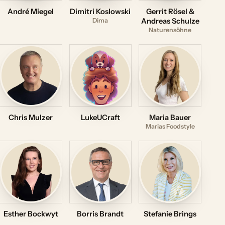
André Miegel
Dimitri Koslowski
Gerrit Rösel &
Dima
Andreas Schulze
Naturensöhne
Chris Mulzer
LukeUCraft
Maria Bauer
Marias Foodstyle
Esther Bockwyt
Borris Brandt
Stefanie Brings