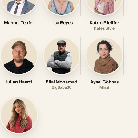
Manuel Teufel
Lisa Reyes
Katrin Pfeiffer
Kate's Style
Julian Haertl
Bilal Mohamad
Aysel Gökbas
BigBaba30
Minzi