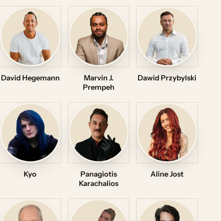
David Hegemann
Marvin J.
Dawid Przybylski
Prempeh
Kyo
Panagiotis
Aline Jost
Karachalios