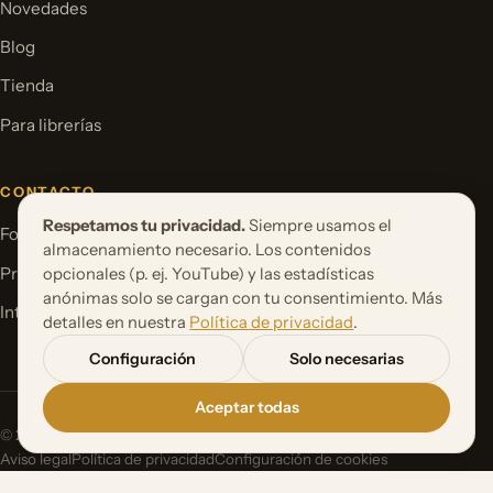
Novedades
Blog
Tienda
Para librerías
CONTACTO
Respetamos tu privacidad.
Siempre usamos el
Formulario de contacto
almacenamiento necesario. Los contenidos
Proponer un proyecto de libro
opcionales (p. ej. YouTube) y las estadísticas
anónimas solo se cargan con tu consentimiento. Más
International Rights
detalles en nuestra
Política de privacidad
.
Configuración
Solo necesarias
Aceptar todas
© 2026 Orbita Media GmbH. Todos los derechos reservados.
Aviso legal
Política de privacidad
Configuración de cookies