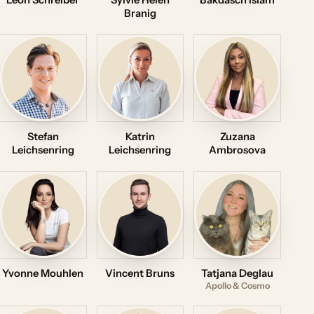
Leon Schreiber
Sylvie Helen
Bakdasch Islam
Branig
Stefan
Katrin
Zuzana
Leichsenring
Leichsenring
Ambrosova
Yvonne Mouhlen
Vincent Bruns
Tatjana Deglau
Apollo & Cosmo